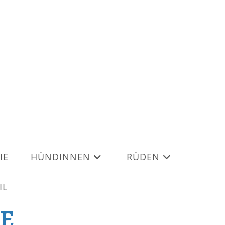
IE
HÜNDINNEN
RÜDEN
IL
E