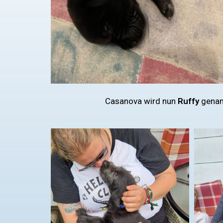
Casanova wird nun
Ruffy
genann